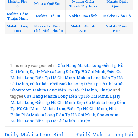
Makita Phú
Makita Châu
Makita Định
Makita Quế Sơn
Lộc
Thành Tây Ninh
Quán
Makita Hàm
Makita Trà Cú
Makita Cao Lãnh
Makita Buôn Hồ
Thuận Nam
Makita Đông
Makita Bù Đăng
Makita Khánh
Makita Trảng
Hòa
Tỉnh Bình Phước
Sơn
Bom
.
This entry was posted in
Cửa Hàng Makita Long Điền Tp Hồ
Chí Minh
,
Đại lý Makita Long Điền Tp Hồ Chí Minh
,
Điện Cơ
Makita Long Điền Tp Hồ Chí Minh
,
Makita Long Điền Tp Hồ
Chí Minh
,
Nhà Phân Phối Makita Long Điền Tp Hồ Chí Minh
,
Showroom Makita Long Điền Tp Hồ Chí Minh
,
Tin tức
and
tagged
Cửa Hàng Makita Long Điền Tp Hồ Chí Minh
,
Đại lý
Makita Long Điền Tp Hồ Chí Minh
,
Điện Cơ Makita Long Điền
Tp Hồ Chí Minh
,
Makita Long Điền Tp Hồ Chí Minh
,
Nhà
Phân Phối Makita Long Điền Tp Hồ Chí Minh
,
Showroom
Makita Long Điền Tp Hồ Chí Minh
,
Tin tức
.
Đại lý Makita Long Bình
Đại lý Makita Long Hải