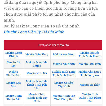
dễ dàng đưa ra quyết định phù hợp. Mong rằng bài
viết giúp bạn có thêm góc nhìn rõ ràng hơn và lựa
chọn được giải pháp tối ưu nhất cho nhu cầu của
mình.
Đại lý Makita Long Điền Tp Hồ Chí Minh
Địa chỉ:
Long Điền Tp Hồ Chí Minh
Danh sách đại lý Makita
Makita Long
Makita Bù Đốp
Makita Yên Thủy
Makita An Minh
Khánh
Tỉnh Bình Phước
Makita Đà
Makita Buôn Ma
Makita An Nhơn
Makita Sơn Tịnh
Lạt
Thuộc
Makita
Makita Bình Long
Makita Cần Đước
Makita Kim Bôi
Phước Sơn
Tỉnh Bình Phước
Tỉnh Long An
Makita Buôn Ma
Makita Lạc
Makita Gò Dầu
Thuột Tỉnh Đắk
Makita Sa Thầy
Sơn
Tây Ninh
Lắk
Makita Châu
Makita Định
Makita Hàm
Makita Xuân Lộc
Thành Tỉnh Tây
Quán Tỉnh Đồng
Thuận Bắc
Tỉnh Đồng Nai
Ninh
Nai