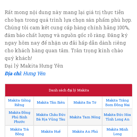
Rất mong nội dung này mang lại giá trị thực tiễn
cho bạn trong quá trình lựa chọn sản phẩm phù hợp.
Chúng tôi cam kết cung cấp hàng chính hãng 100%,
đảm bảo chất lượng và nguồn gốc rõ ràng. Đăng ký
ngay hôm nay để nhận ưu đãi hấp dẫn dành riêng
cho khách hàng quan tâm. Trân trọng kính chào
quý khách!
Đại lý Makita Hưng Yên
Địa chỉ:
Hưng Yên
Danh sách đại lý Makita
Makita Giồng
Makita Trảng
Makita Tân Biên
Makita Ba Tơ
Riềng
Bom Đồng Nai
Makita Đồng
Makita Châu Đức
Makita Đức Hòa
Phú Bình
Makita Tam Nông
Bà Rịa Vũng Tàu
Tỉnh Long An
Phước
Makita Trà
Makita Minh
Makita Huế
Makita An Phú
Bồng
Long