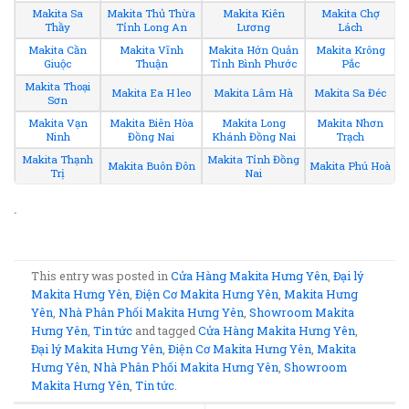
Makita Sa
Makita Thủ Thừa
Makita Kiên
Makita Chợ
Thầy
Tỉnh Long An
Lương
Lách
Makita Cần
Makita Vĩnh
Makita Hớn Quản
Makita Krông
Giuộc
Thuận
Tỉnh Bình Phước
Pắc
Makita Thoại
Makita Ea H leo
Makita Lâm Hà
Makita Sa Đéc
Sơn
Makita Vạn
Makita Biên Hòa
Makita Long
Makita Nhơn
Ninh
Đồng Nai
Khánh Đồng Nai
Trạch
Makita Thạnh
Makita Tỉnh Đồng
Makita Buôn Đôn
Makita Phú Hoà
Trị
Nai
.
This entry was posted in
Cửa Hàng Makita Hưng Yên
,
Đại lý
Makita Hưng Yên
,
Điện Cơ Makita Hưng Yên
,
Makita Hưng
Yên
,
Nhà Phân Phối Makita Hưng Yên
,
Showroom Makita
Hưng Yên
,
Tin tức
and tagged
Cửa Hàng Makita Hưng Yên
,
Đại lý Makita Hưng Yên
,
Điện Cơ Makita Hưng Yên
,
Makita
Hưng Yên
,
Nhà Phân Phối Makita Hưng Yên
,
Showroom
Makita Hưng Yên
,
Tin tức
.