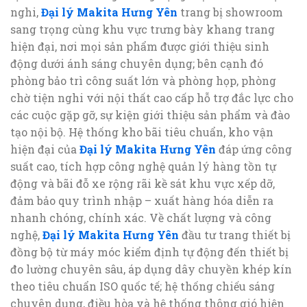
nghi,
Đại lý Makita Hưng Yên
trang bị showroom
sang trọng cùng khu vực trưng bày khang trang
hiện đại, nơi mọi sản phẩm được giới thiệu sinh
động dưới ánh sáng chuyên dụng; bên cạnh đó
phòng bảo trì công suất lớn và phòng họp, phòng
chờ tiện nghi với nội thất cao cấp hỗ trợ đắc lực cho
các cuộc gặp gỡ, sự kiện giới thiệu sản phẩm và đào
tạo nội bộ. Hệ thống kho bãi tiêu chuẩn, kho vận
hiện đại của
Đại lý Makita Hưng Yên
đáp ứng công
suất cao, tích hợp công nghệ quản lý hàng tồn tự
động và bãi đỗ xe rộng rãi kề sát khu vực xếp dỡ,
đảm bảo quy trình nhập – xuất hàng hóa diễn ra
nhanh chóng, chính xác. Về chất lượng và công
nghệ,
Đại lý Makita Hưng Yên
đầu tư trang thiết bị
đồng bộ từ máy móc kiểm định tự động đến thiết bị
đo lường chuyên sâu, áp dụng dây chuyền khép kín
theo tiêu chuẩn ISO quốc tế; hệ thống chiếu sáng
chuyên dụng, điều hòa và hệ thống thông gió hiện