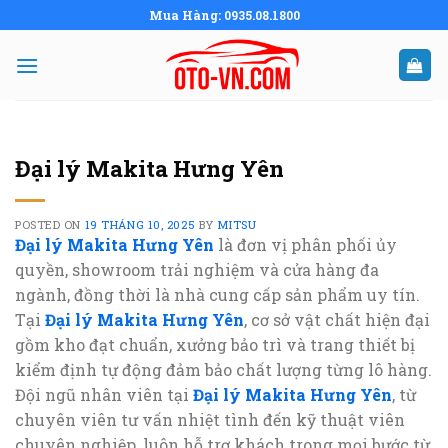
Skip
Mua Hàng: 0935.08.1800
to
content
Đại lý Makita Hưng Yên
POSTED ON
19 THÁNG 10, 2025
BY
MITSU
Đại lý Makita Hưng Yên
là đơn vị phân phối ủy
quyền, showroom trải nghiệm và cửa hàng đa
ngành, đồng thời là nhà cung cấp sản phẩm uy tín.
Tại
Đại lý Makita Hưng Yên
, cơ sở vật chất hiện đại
gồm kho đạt chuẩn, xưởng bảo trì và trang thiết bị
kiểm định tự động đảm bảo chất lượng từng lô hàng.
Đội ngũ nhân viên tại
Đại lý Makita Hưng Yên
, từ
chuyên viên tư vấn nhiệt tình đến kỹ thuật viên
chuyên nghiệp, luôn hỗ trợ khách trong mọi bước từ