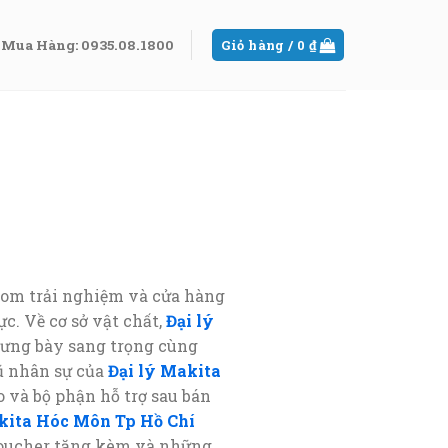
Mua Hàng: 0935.08.1800
Giỏ hàng /
0
₫
oom trải nghiệm và cửa hàng
c. Về cơ sở vật chất,
Đại lý
trưng bày sang trọng cùng
ũ nhân sự của
Đại lý Makita
 và bộ phận hỗ trợ sau bán
kita Hóc Môn Tp Hồ Chí
voucher tặng kèm và những