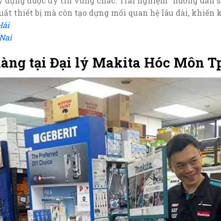
 dựng được uy tín vững chắc. Trải nghiệm “hướng dẫn 
suất thiết bị mà còn tạo dựng mối quan hệ lâu dài, khiến
Hải
Nai
àng tại Đại lý Makita Hóc Môn T