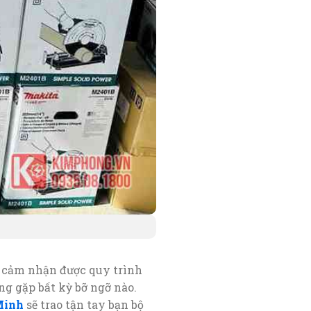
c cảm nhận được quy trình
g gặp bất kỳ bỡ ngỡ nào.
Minh
sẽ trao tận tay bạn bộ