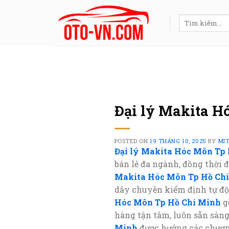
Skip
to
Tìm
kiếm:
content
Đại lý Makita H
POSTED ON
19 THÁNG 10, 2025
BY
MI
Đại lý Makita Hóc Môn Tp
bán lẻ đa ngành, đồng thời 
Makita Hóc Môn Tp Hồ Ch
dây chuyền kiểm định tự độn
Hóc Môn Tp Hồ Chí Minh
gồ
hàng tận tâm, luôn sẵn sàn
Minh
được hưởng các chươn