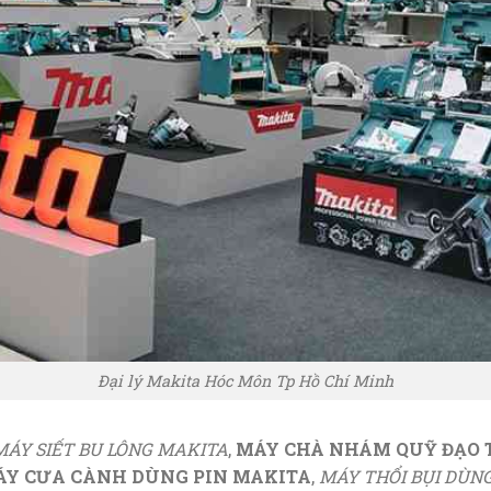
Đại lý Makita Hóc Môn Tp Hồ Chí Minh
MÁY SIẾT BU LÔNG MAKITA
,
MÁY CHÀ NHÁM QUỸ ĐẠO 
Y CƯA CÀNH DÙNG PIN MAKITA
,
MÁY THỔI BỤI DÙN