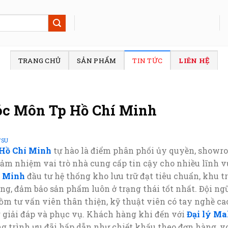
TRANG CHỦ
SẢN PHẨM
TIN TỨC
LIÊN HỆ
óc Môn Tp Hồ Chí Minh
TSU
 Hồ Chí Minh
tự hào là điểm phân phối ủy quyền, showr
đảm nhiệm vai trò nhà cung cấp tin cậy cho nhiều lĩnh vự
í Minh
đầu tư hệ thống kho lưu trữ đạt tiêu chuẩn, khu 
g, đảm bảo sản phẩm luôn ở trạng thái tốt nhất. Đội ng
m tư vấn viên thân thiện, kỹ thuật viên có tay nghề cao
g giải đáp và phục vụ. Khách hàng khi đến với
Đại lý Ma
g trình ưu đãi hấp dẫn như chiết khấu theo đơn hàng, 