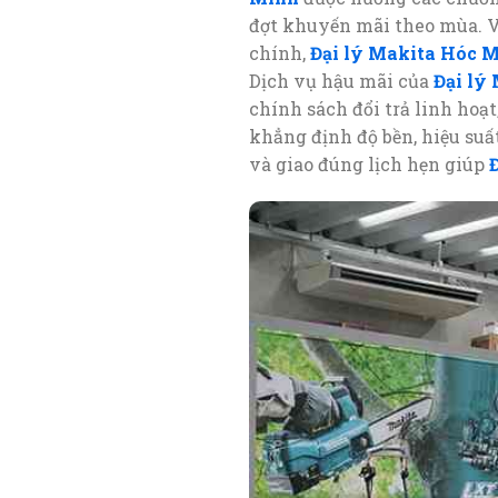
đợt khuyến mãi theo mùa. Vớ
chính,
Đại lý Makita Hóc 
Dịch vụ hậu mãi của
Đại lý
chính sách đổi trả linh hoạ
khẳng định độ bền, hiệu su
và giao đúng lịch hẹn giúp