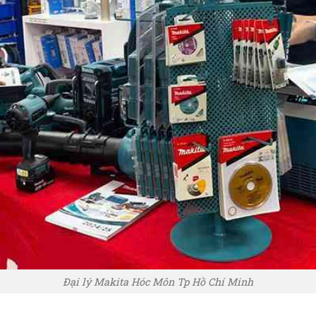
Đại lý Makita Hóc Môn Tp Hồ Chí Minh