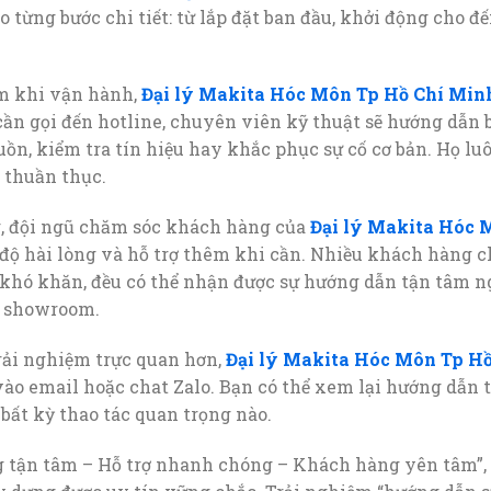
o từng bước chi tiết: từ lắp đặt ban đầu, khởi động cho 
m khi vận hành,
Đại lý Makita Hóc Môn Tp Hồ Chí Min
ỉ cần gọi đến hotline, chuyên viên kỹ thuật sẽ hướng dẫn
uồn, kiểm tra tín hiệu hay khắc phục sự cố cơ bản. Họ lu
n thuần thục.
g, đội ngũ chăm sóc khách hàng của
Đại lý Makita Hóc 
độ hài lòng và hỗ trợ thêm khi cần. Nhiều khách hàng ch
p khó khăn, đều có thể nhận được sự hướng dẫn tận tâm 
i showroom.
rải nghiệm trực quan hơn,
Đại lý Makita Hóc Môn Tp H
ào email hoặc chat Zalo. Bạn có thể xem lại hướng dẫn 
bất kỳ thao tác quan trọng nào.
 tận tâm – Hỗ trợ nhanh chóng – Khách hàng yên tâm”,