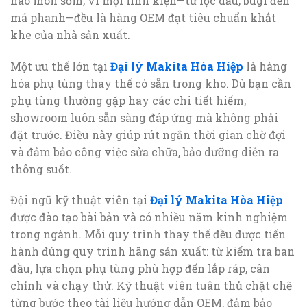
hao mòn sớm, vì mọi linh kiện—từ lọc dầu, bugi đến
má phanh—đều là hàng OEM đạt tiêu chuẩn khắt
khe của nhà sản xuất.
Một ưu thế lớn tại
Đại lý Makita Hòa Hiệp
là hàng
hóa phụ tùng thay thế có sẵn trong kho. Dù bạn cần
phụ tùng thường gặp hay các chi tiết hiếm,
showroom luôn sẵn sàng đáp ứng mà không phải
đặt trước. Điều này giúp rút ngắn thời gian chờ đợi
và đảm bảo công việc sửa chữa, bảo dưỡng diễn ra
thông suốt.
Đội ngũ kỹ thuật viên tại
Đại lý Makita Hòa Hiệp
được đào tạo bài bản và có nhiều năm kinh nghiệm
trong ngành. Mỗi quy trình thay thế đều được tiến
hành đúng quy trình hãng sản xuất: từ kiểm tra ban
đầu, lựa chọn phụ tùng phù hợp đến lắp ráp, cân
chỉnh và chạy thử. Kỹ thuật viên tuân thủ chặt chẽ
từng bước theo tài liệu hướng dẫn OEM, đảm bảo