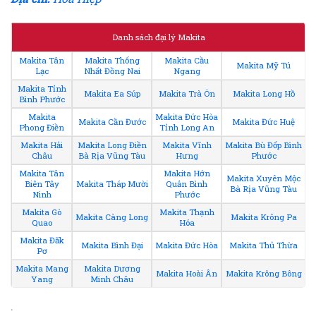
Danh sách đại lý Makita
Makita Tân
Makita Thống
Makita Cầu
Makita Mỹ Tú
Lạc
Nhất Đồng Nai
Ngang
Makita Tỉnh
Makita Ea Súp
Makita Trà Ôn
Makita Long Hồ
Bình Phước
Makita
Makita Đức Hòa
Makita Cần Đước
Makita Đức Huệ
Phong Điền
Tỉnh Long An
Makita Hải
Makita Long Điền
Makita Vĩnh
Makita Bù Đốp Bình
Châu
Bà Rịa Vũng Tàu
Hưng
Phước
Makita Tân
Makita Hớn
Makita Xuyên Mộc
Biên Tây
Makita Tháp Mười
Quản Bình
Bà Rịa Vũng Tàu
Ninh
Phước
Makita Gò
Makita Thạnh
Makita Càng Long
Makita Krông Pa
Quao
Hóa
Makita Đăk
Makita Bình Đại
Makita Đức Hòa
Makita Thủ Thừa
Pơ
Makita Mang
Makita Dương
Makita Hoài Ân
Makita Krông Bông
Yang
Minh Châu
.