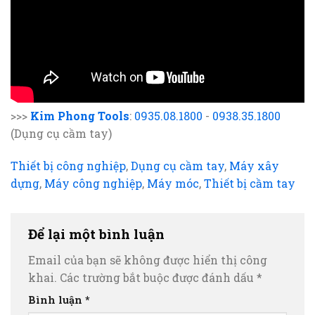
>>>
Kim Phong Tools
:
0935.08.1800
-
0938.35.1800
(Dụng cụ cầm tay)
Thiết bị công nghiệp
,
Dụng cụ cầm tay
,
Máy xây
dựng
,
Máy công nghiệp
,
Máy móc
,
Thiết bị cầm tay
Để lại một bình luận
Email của bạn sẽ không được hiển thị công
khai.
Các trường bắt buộc được đánh dấu
*
Bình luận
*