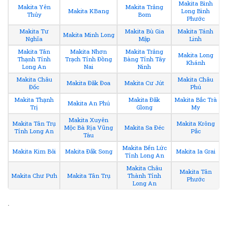
Makita Bình
Makita Yên
Makita Trảng
Makita KBang
Long Bình
Thủy
Bom
Phước
Makita Tư
Makita Bù Gia
Makita Tánh
Makita Minh Long
Nghĩa
Mập
Linh
Makita Tân
Makita Nhơn
Makita Trảng
Makita Long
Thạnh Tỉnh
Trạch Tỉnh Đồng
Bàng Tỉnh Tây
Khánh
Long An
Nai
Ninh
Makita Châu
Makita Châu
Makita Đăk Đoa
Makita Cư Jút
Đốc
Phú
Makita Thạnh
Makita Đăk
Makita Bắc Trà
Makita An Phú
Trị
Glong
My
Makita Xuyên
Makita Tân Trụ
Makita Krông
Mộc Bà Rịa Vũng
Makita Sa Đéc
Tỉnh Long An
Pắc
Tàu
Makita Bến Lức
Makita Kim Bôi
Makita Đắk Song
Makita Ia Grai
Tỉnh Long An
Makita Châu
Makita Tân
Makita Chư Pưh
Makita Tân Trụ
Thành Tỉnh
Phước
Long An
.