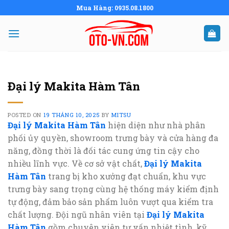
Skip
Mua Hàng: 0935.08.1800
to
content
Đại lý Makita Hàm Tân
POSTED ON
19 THÁNG 10, 2025
BY
MITSU
Đại lý Makita Hàm Tân
hiện diện như nhà phân
phối ủy quyền, showroom trưng bày và cửa hàng đa
năng, đồng thời là đối tác cung ứng tin cậy cho
nhiều lĩnh vực. Về cơ sở vật chất,
Đại lý Makita
Hàm Tân
trang bị kho xưởng đạt chuẩn, khu vực
trưng bày sang trọng cùng hệ thống máy kiểm định
tự động, đảm bảo sản phẩm luôn vượt qua kiểm tra
chất lượng. Đội ngũ nhân viên tại
Đại lý Makita
Hàm Tân
gồm chuyên viên tư vấn nhiệt tình, kỹ