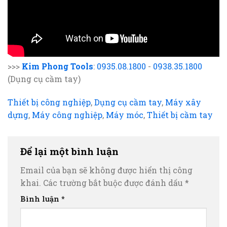
>>>
Kim Phong Tools
:
0935.08.1800
-
0938.35.1800
(Dụng cụ cầm tay)
Thiết bị công nghiệp
,
Dụng cụ cầm tay
,
Máy xây
dựng
,
Máy công nghiệp
,
Máy móc
,
Thiết bị cầm tay
Để lại một bình luận
Email của bạn sẽ không được hiển thị công
khai.
Các trường bắt buộc được đánh dấu
*
Bình luận
*