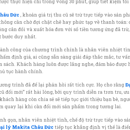
ợc thực hiện chỉ trong vòng 30 phút, giúp tiết kiệm tối 
Châu Đức
, khoản giá trị thu cũ sẽ trừ trực tiếp vào sản p
hông cần chờ đợi chặt chẽ hay phức tạp về thanh toán: 
động cân đối và xuất hóa đơn với số tiền tương ứng đã tr
t bước duy nhất.
ành công của chương trình chính là nhân viên nhiệt tìn
 thẩm định giá, ai cũng sẵn sàng giải đáp thắc mắc, tư v
n sách. Khách hàng luôn được lắng nghe, đảm bảo được h
thủ tục hành chính.
ơng trình đã để lại phản hồi rất tích cực. Họ cho rằng
Đ
 đổi mới” rất hài lòng, bởi quy trình diễn ra trơn tru, ưu
khách hàng còn chia sẻ sẽ tiếp tục giới thiệu bạn bè, ng
m quay lại khi cần đổi mới sản phẩm trong tương lai.
h gọn, nhân viên nhiệt tình, chế độ trừ trực tiếp vào 
ại lý Makita Châu Đức
tiếp tục khẳng định vị thế là đi