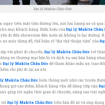
Đại lý Makita Châu Đức
 ngay trên mặt tiền đường lớn, nơi lưu lượng xe cộ qua l
” cho mọi khách hàng. Biển hiệu của
Đại lý Makita Châu
uyến đi đến showroom đều suôn sẻ, không lo lạc đường. 
ẫn xe máy dừng đỗ, thể hiện rõ “địa thế thuận tiện” của
Đạ
iệp vài phút di chuyển,
Đại lý Makita Châu Đức
trở thà
dòng xe thương mại bền bỉ và dịch vụ sau bán hàng nha
ận
Đại lý Makita Châu Đức
để tham khảo mẫu xe, trao đổi
êm chi phí đi lại xa xôi.
 lý Makita Châu Đức
luôn thông suốt nhờ các tuyến đườ
khung giờ cao điểm, khách hàng vẫn dễ dàng tiếp cận
Đại
 này giúp rút ngắn thời gian di chuyển, nâng cao trải n
 tới
Đại lý Makita Châu Đức
trên bản đồ số và ứng dụng d