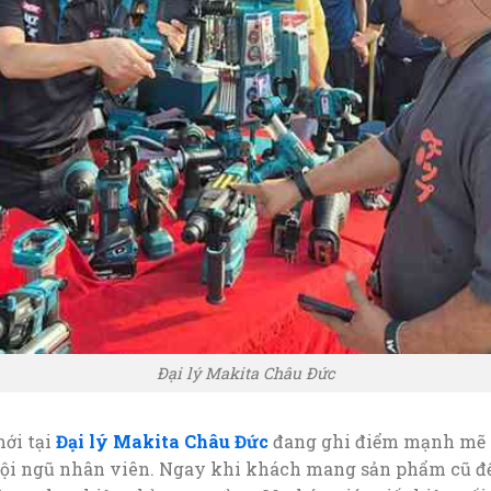
Đại lý Makita Châu Đức
mới tại
Đại lý Makita Châu Đức
đang ghi điểm mạnh mẽ 
đội ngũ nhân viên. Ngay khi khách mang sản phẩm cũ đến