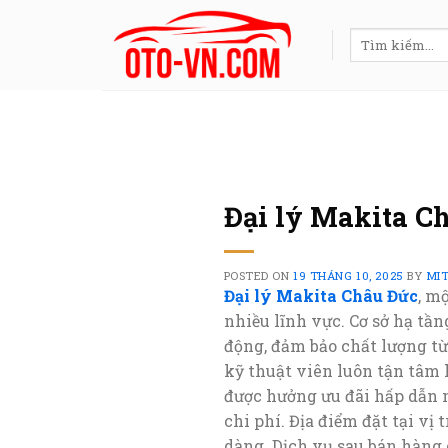
Skip
to
Tìm
kiếm:
content
Đại lý Makita C
POSTED ON
19 THÁNG 10, 2025
BY
MI
Đại lý Makita Châu Đức
, m
nhiều lĩnh vực. Cơ sở hạ tầ
động, đảm bảo chất lượng t
kỹ thuật viên luôn tận tâm
được hưởng ưu đãi hấp dẫn n
chi phí. Địa điểm đặt tại vị
dàng. Dịch vụ sau bán hàng 