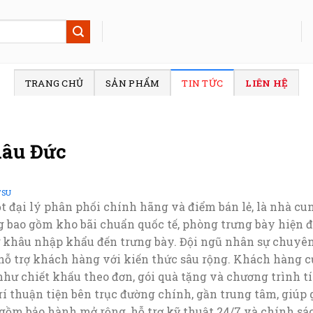
TRANG CHỦ
SẢN PHẨM
TIN TỨC
LIÊN HỆ
hâu Đức
TSU
ột đại lý phân phối chính hãng và điểm bán lẻ, là nhà c
ng bao gồm kho bãi chuẩn quốc tế, phòng trưng bày hiện
ừ khâu nhập khẩu đến trưng bày. Đội ngũ nhân sự chuyên
 hỗ trợ khách hàng với kiến thức sâu rộng. Khách hàng 
hư chiết khấu theo đơn, gói quà tặng và chương trình tíc
 trí thuận tiện bên trục đường chính, gần trung tâm, giúp
gồm bảo hành mở rộng, hỗ trợ kỹ thuật 24/7 và chính sá