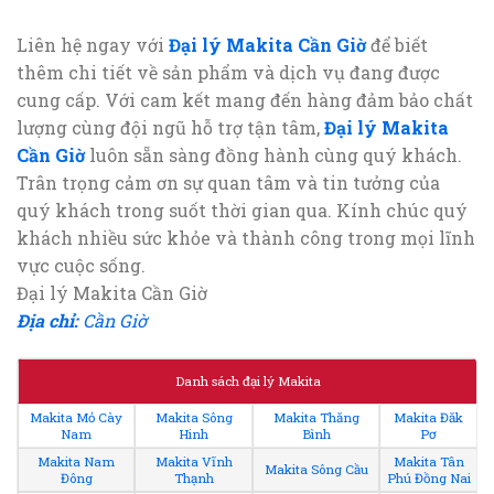
Liên hệ ngay với
Đại lý Makita Cần Giờ
để biết
thêm chi tiết về sản phẩm và dịch vụ đang được
cung cấp. Với cam kết mang đến hàng đảm bảo chất
lượng cùng đội ngũ hỗ trợ tận tâm,
Đại lý Makita
Cần Giờ
luôn sẵn sàng đồng hành cùng quý khách.
Trân trọng cảm ơn sự quan tâm và tin tưởng của
quý khách trong suốt thời gian qua. Kính chúc quý
khách nhiều sức khỏe và thành công trong mọi lĩnh
vực cuộc sống.
Đại lý Makita Cần Giờ
Địa chỉ:
Cần Giờ
Danh sách đại lý Makita
Makita Mỏ Cày
Makita Sông
Makita Thăng
Makita Đăk
Nam
Hinh
Bình
Pơ
Makita Nam
Makita Vĩnh
Makita Tân
Makita Sông Cầu
Đông
Thạnh
Phú Đồng Nai