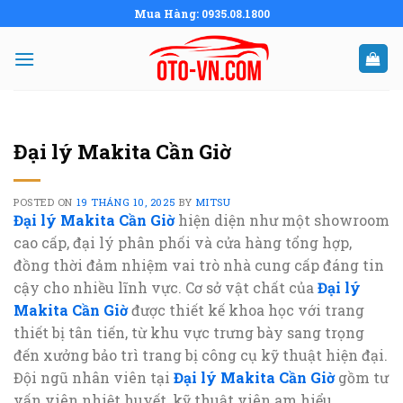
Skip
Mua Hàng: 0935.08.1800
to
content
Đại lý Makita Cần Giờ
POSTED ON
19 THÁNG 10, 2025
BY
MITSU
Đại lý Makita Cần Giờ
hiện diện như một showroom
cao cấp, đại lý phân phối và cửa hàng tổng hợp,
đồng thời đảm nhiệm vai trò nhà cung cấp đáng tin
cậy cho nhiều lĩnh vực. Cơ sở vật chất của
Đại lý
Makita Cần Giờ
được thiết kế khoa học với trang
thiết bị tân tiến, từ khu vực trưng bày sang trọng
đến xưởng bảo trì trang bị công cụ kỹ thuật hiện đại.
Đội ngũ nhân viên tại
Đại lý Makita Cần Giờ
gồm tư
vấn viên nhiệt huyết, kỹ thuật viên am hiểu