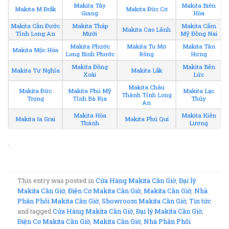
Makita Tây
Makita Biên
Makita M Đrắk
Makita Đức Cơ
Giang
Hòa
Makita Cần Đước
Makita Tháp
Makita Cẩm
Makita Cao Lãnh
Tỉnh Long An
Mười
Mỹ Đồng Nai
Makita Phước
Makita Tu Mơ
Makita Tân
Makita Mộc Hóa
Long Bình Phước
Rông
Hưng
Makita Đồng
Makita Bến
Makita Tư Nghĩa
Makita Lắk
Xoài
Lức
Makita Châu
Makita Đức
Makita Phú Mỹ
Makita Lạc
Thành Tỉnh Long
Trọng
Tỉnh Bà Rịa
Thủy
An
Makita Hòa
Makita Kiên
Makita Ia Grai
Makita Phú Quí
Thành
Lương
.
This entry was posted in
Cửa Hàng Makita Cần Giờ
,
Đại lý
Makita Cần Giờ
,
Điện Cơ Makita Cần Giờ
,
Makita Cần Giờ
,
Nhà
Phân Phối Makita Cần Giờ
,
Showroom Makita Cần Giờ
,
Tin tức
and tagged
Cửa Hàng Makita Cần Giờ
,
Đại lý Makita Cần Giờ
,
Điện Cơ Makita Cần Giờ
,
Makita Cần Giờ
,
Nhà Phân Phối