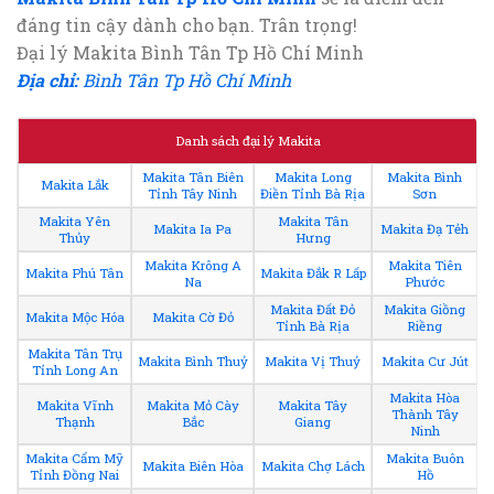
đáng tin cậy dành cho bạn. Trân trọng!
Đại lý Makita Bình Tân Tp Hồ Chí Minh
Địa chỉ:
Bình Tân Tp Hồ Chí Minh
Danh sách đại lý Makita
Makita Tân Biên
Makita Long
Makita Bình
Makita Lắk
Tỉnh Tây Ninh
Điền Tỉnh Bà Rịa
Sơn
Makita Yên
Makita Tân
Makita Ia Pa
Makita Đạ Tẻh
Thủy
Hưng
Makita Krông A
Makita Tiên
Makita Phú Tân
Makita Đắk R Lấp
Na
Phước
Makita Đất Đỏ
Makita Giồng
Makita Mộc Hóa
Makita Cờ Đỏ
Tỉnh Bà Rịa
Riềng
Makita Tân Trụ
Makita Bình Thuỷ
Makita Vị Thuỷ
Makita Cư Jút
Tỉnh Long An
Makita Hòa
Makita Vĩnh
Makita Mỏ Cày
Makita Tây
Thành Tây
Thạnh
Bắc
Giang
Ninh
Makita Cẩm Mỹ
Makita Buôn
Makita Biên Hòa
Makita Chợ Lách
Tỉnh Đồng Nai
Hồ