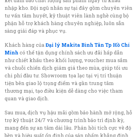
kết đảm bảo chất lượng sản phẩm ngay từ khâu
nhập kho. Đội ngũ nhân sự tại đây gồm chuyên viên
tư vấn tâm huyết, kỹ thuật viên lành nghề cùng bộ
phận hỗ trợ khách hàng chuyên nghiệp, luôn sẵn
sàng giải đáp và phục vụ.
Khách hàng của
Đại lý Makita Bình Tân Tp Hồ Chí
Minh
có thể tận dụng chính sách ưu đãi hấp dẫn
như chiết khấu theo khối lượng, voucher mua sắm
và chuỗi chiến dịch giảm giá theo mùa, giúp tối ưu
chi phí đầu tư. Showroom tọa lạc tại vị trí thuận
tiện bên giao lộ trọng điểm và gần trung tâm
thương mại, tạo điều kiện dễ dàng cho việc tham
quan và giao dịch.
Sau mua, dịch vụ hậu mãi gồm bảo hành mở rộng, hỗ
trợ kỹ thuật 24/7 và chương trình bảo trì định kỳ,
mang đến sự an tâm dài lâu. Phản hồi tích cực về độ
bền và hiệu suất ổn định của sản phẩm khẳng định