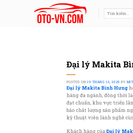
Skip
to
Tìm
kiếm:
content
Đại lý Makita B
POSTED ON
19 THÁNG 10, 2025
BY
MI
Đại lý Makita Bình Hưng
h
hàng đa ngành, đồng thời là
đạt chuẩn, khu vực triển lãm
bảo chất lượng sản phẩm ng
kỹ thuật viên lành nghề cùn
Khách hàng của
Đại lý Ma