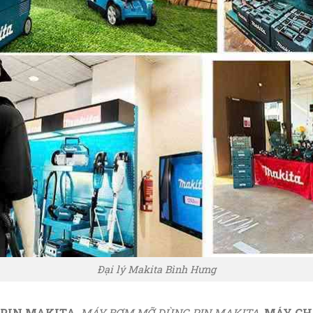
Đại lý Makita Bình Hưng
 PIN MAKITA
,
MÁY BƠM MỠ DÙNG PIN MAKITA
,
MÁY CH