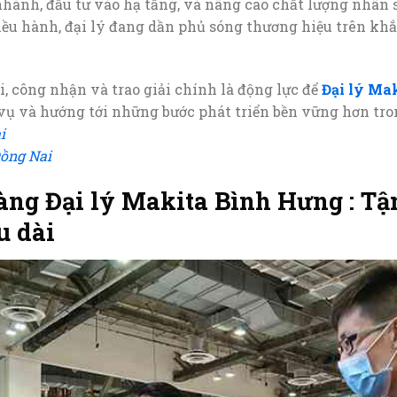
hánh, đầu tư vào hạ tầng, và nâng cao chất lượng nhân 
điều hành, đại lý đang dần phủ sóng thương hiệu trên kh
i, công nhận và trao giải chính là động lực để
Đại lý Ma
 vụ và hướng tới những bước phát triển bền vững hơn tro
i
ồng Nai
hàng Đại lý Makita Bình Hưng : T
u dài