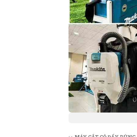
>>
MÁY CẮT CỎ ĐẨY DÙNG