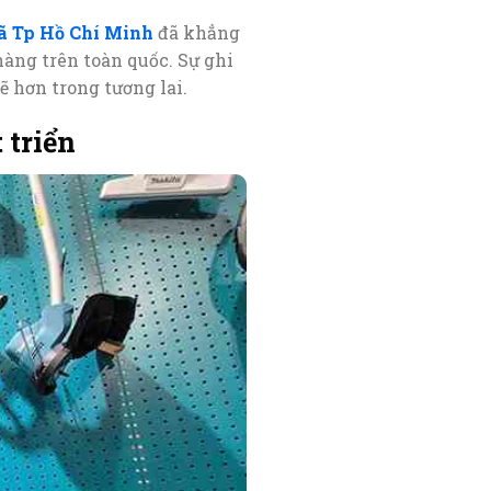
iã Tp Hồ Chí Minh
đã khẳng
àng trên toàn quốc. Sự ghi
ẽ hơn trong tương lai.
 triển