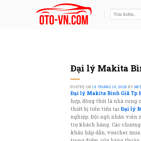
Skip
to
Tìm
kiếm:
content
Đại lý Makita B
POSTED ON
19 THÁNG 10, 2025
BY
MI
Đại lý Makita Bình Giã Tp
hợp, đồng thời là nhà cung 
thiết bị tiên tiến tại
Đại lý 
nghiệp. Đội ngũ nhân viên n
trợ khách hàng. Các chương
khấu hấp dẫn, voucher mua s
trọng điểm, cửa hàng thuận 