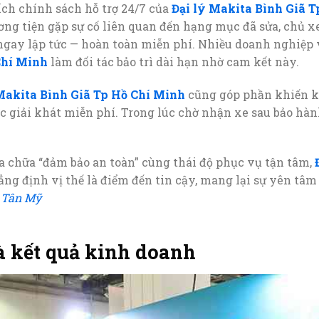
ch chính sách hỗ trợ 24/7 của
Đại lý Makita Bình Giã 
ơng tiện gặp sự cố liên quan đến hạng mục đã sửa, chủ xe
ngay lập tức — hoàn toàn miễn phí. Nhiều doanh nghiệp 
Chí Minh
làm đối tác bảo trì dài hạn nhờ cam kết này.
Makita Bình Giã Tp Hồ Chí Minh
cũng góp phần khiến kh
ước giải khát miễn phí. Trong lúc chờ nhận xe sau bảo hà
a chữa “đảm bảo an toàn” cùng thái độ phục vụ tận tâm,
ng định vị thế là điểm đến tin cậy, mang lại sự yên tâm 
 Tân Mỹ
à kết quả kinh doanh