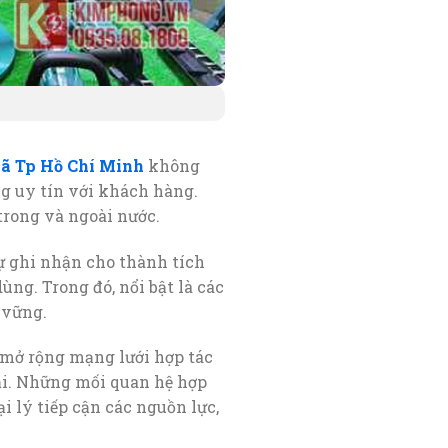
iã Tp Hồ Chí Minh
không
g uy tín với khách hàng.
trong và ngoài nước.
ự ghi nhận cho thành tích
ng. Trong đó, nổi bật là các
 vững.
 mở rộng mạng lưới hợp tác
tải. Những mối quan hệ hợp
i lý tiếp cận các nguồn lực,