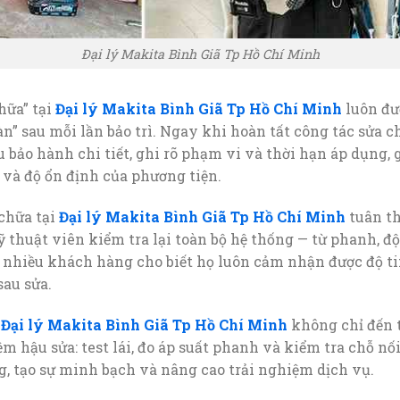
Đại lý Makita Bình Giã Tp Hồ Chí Minh
hữa” tại
Đại lý Makita Bình Giã Tp Hồ Chí Minh
luôn đư
n” sau mỗi lần bảo trì. Ngay khi hoàn tất công tác sửa c
u bảo hành chi tiết, ghi rõ phạm vi và thời hạn áp dụng,
 và độ ổn định của phương tiện.
chữa tại
Đại lý Makita Bình Giã Tp Hồ Chí Minh
tuân th
ỹ thuật viên kiểm tra lại toàn bộ hệ thống — từ phanh, đ
, nhiều khách hàng cho biết họ luôn cảm nhận được độ t
sau sửa.
i
Đại lý Makita Bình Giã Tp Hồ Chí Minh
không chỉ đến 
 hậu sửa: test lái, đo áp suất phanh và kiểm tra chỗ nố
g, tạo sự minh bạch và nâng cao trải nghiệm dịch vụ.