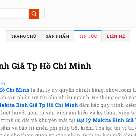
TRANG CHỦ
SẢN PHẨM
TIN TỨC
LIÊN HỆ
ình Giã Tp Hồ Chí Minh
TSU
 Hồ Chí Minh
là đại lý ủy quyền chính hãng, showroom h
cấp sản phẩm uy tín cho nhiều ngành. Hệ thống cơ sở vậ
Makita Bình Giã Tp Hồ Chí Minh
đảm bảo quy trình kiểm
hiệt huyết gồm tư vấn viên am hiểu và kỹ thuật viên ta
 trình ưu đãi và khuyến mãi tại
Đại lý Makita Bình Giã
ắm và bảo trì miễn phí giúp tiết kiệm. Tọa lạc tại vị tr
tiện cho tham quan và giao nhận. Dịch vụ hậu mãi chu đ