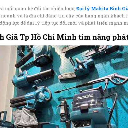
à mối quan hệ đối tác chiến lược,
Đại lý Makita Bình G
 ngành và là địa chỉ đáng tin cậy của hàng ngàn khách h
động lực để đại lý tiếp tục đổi mới và phát triển mạnh m
h Giã Tp Hồ Chí Minh tìm năng phát