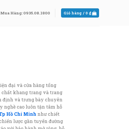
Mua Hàng: 0935.08.1800
Giỏ hàng /
0
₫
iện đại và cửa hàng tổng
t chất khang trang và trang
 định và trưng bày chuyên
y nghề cao luôn tận tâm hỗ
 Tp Hồ Chí Minh
như chiết
í chiến lược gần tuyến đường
áo với bảo hành mở rộng, hỗ