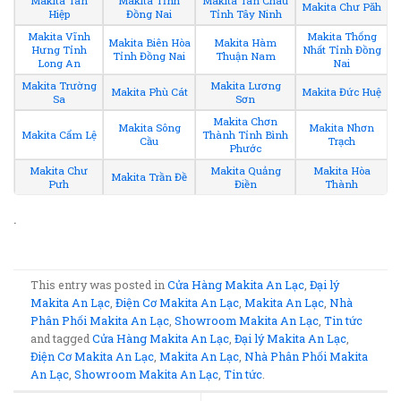
Makita Tân
Makita Tỉnh
Makita Tân Châu
Makita Chư Păh
Hiệp
Đồng Nai
Tỉnh Tây Ninh
Makita Vĩnh
Makita Thống
Makita Biên Hòa
Makita Hàm
Hưng Tỉnh
Nhất Tỉnh Đồng
Tỉnh Đồng Nai
Thuận Nam
Long An
Nai
Makita Trường
Makita Lương
Makita Phù Cát
Makita Đức Huệ
Sa
Sơn
Makita Chơn
Makita Sông
Makita Nhơn
Makita Cẩm Lệ
Thành Tỉnh Bình
Cầu
Trạch
Phước
Makita Chư
Makita Quảng
Makita Hòa
Makita Trần Đề
Pưh
Điền
Thành
.
This entry was posted in
Cửa Hàng Makita An Lạc
,
Đại lý
Makita An Lạc
,
Điện Cơ Makita An Lạc
,
Makita An Lạc
,
Nhà
Phân Phối Makita An Lạc
,
Showroom Makita An Lạc
,
Tin tức
and tagged
Cửa Hàng Makita An Lạc
,
Đại lý Makita An Lạc
,
Điện Cơ Makita An Lạc
,
Makita An Lạc
,
Nhà Phân Phối Makita
An Lạc
,
Showroom Makita An Lạc
,
Tin tức
.