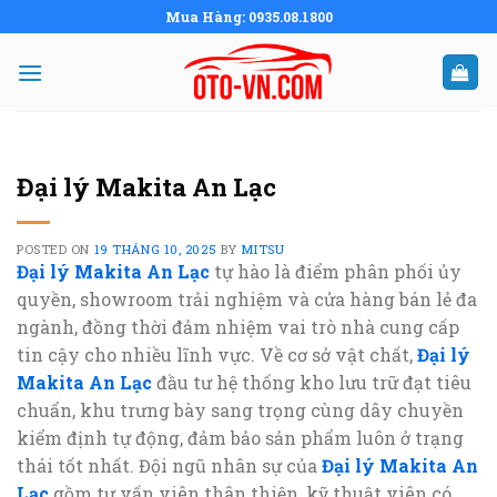
Skip
Mua Hàng: 0935.08.1800
to
content
Đại lý Makita An Lạc
POSTED ON
19 THÁNG 10, 2025
BY
MITSU
Đại lý Makita An Lạc
tự hào là điểm phân phối ủy
quyền, showroom trải nghiệm và cửa hàng bán lẻ đa
ngành, đồng thời đảm nhiệm vai trò nhà cung cấp
tin cậy cho nhiều lĩnh vực. Về cơ sở vật chất,
Đại lý
Makita An Lạc
đầu tư hệ thống kho lưu trữ đạt tiêu
chuẩn, khu trưng bày sang trọng cùng dây chuyền
kiểm định tự động, đảm bảo sản phẩm luôn ở trạng
thái tốt nhất. Đội ngũ nhân sự của
Đại lý Makita An
Lạc
gồm tư vấn viên thân thiện, kỹ thuật viên có