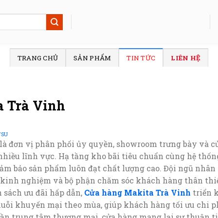
TRANG CHỦ
SẢN PHẨM
TIN TỨC
LIÊN HỆ
 Trà Vinh
TSU
là đơn vị phân phối ủy quyền, showroom trưng bày và c
nhiều lĩnh vực. Hạ tầng kho bãi tiêu chuẩn cùng hệ thống
ảm bảo sản phẩm luôn đạt chất lượng cao. Đội ngũ nhâ
 kinh nghiệm và bộ phận chăm sóc khách hàng thân thiệ
h sách ưu đãi hấp dẫn,
Cửa hàng Makita Trà Vinh
triển 
ỗi khuyến mại theo mùa, giúp khách hàng tối ưu chi phí. 
ần trung tâm thương mại, cửa hàng mang lại sự thuận t