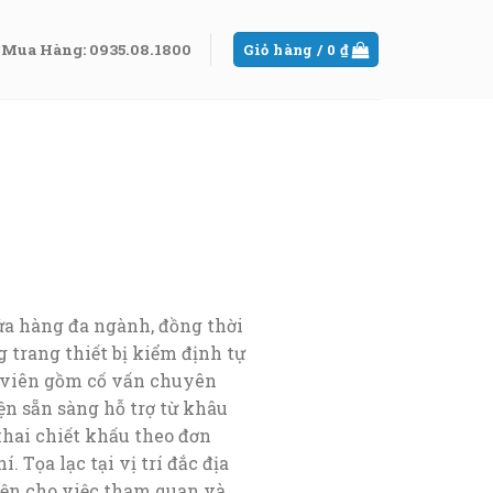
Mua Hàng: 0935.08.1800
Giỏ hàng /
0
₫
ửa hàng đa ngành, đồng thời
 trang thiết bị kiểm định tự
n viên gồm cố vấn chuyên
n sẵn sàng hỗ trợ từ khâu
khai chiết khấu theo đơn
Tọa lạc tại vị trí đắc địa
iện cho việc tham quan và