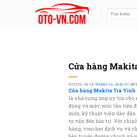
Skip
to
Tìm
kiếm:
content
Cửa hàng Makita
POSTED ON
19 THÁNG 10, 2025
BY
MI
Cửa hàng Makita Trà Vinh
là nhà cung ứng uy tín cho 
động và máy móc tân tiến đ
môn, kỹ thuật viên dày dặn
tư vấn đến bảo trì. Với chín
hàng, voucher dịch vụ và chu
bên tuyến đường chính và g