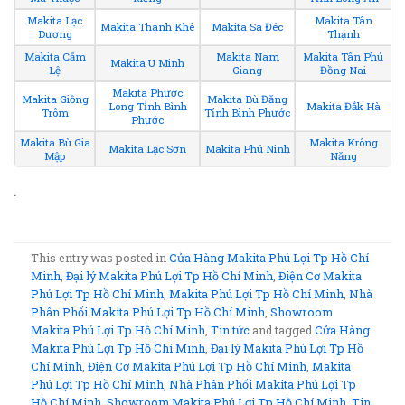
Makita Lạc
Makita Tân
Makita Thanh Khê
Makita Sa Đéc
Dương
Thạnh
Makita Cẩm
Makita Nam
Makita Tân Phú
Makita U Minh
Lệ
Giang
Đồng Nai
Makita Phước
Makita Giồng
Makita Bù Đăng
Long Tỉnh Bình
Makita Đắk Hà
Trôm
Tỉnh Bình Phước
Phước
Makita Bù Gia
Makita Krông
Makita Lạc Sơn
Makita Phú Ninh
Mập
Năng
.
This entry was posted in
Cửa Hàng Makita Phú Lợi Tp Hồ Chí
Minh
,
Đại lý Makita Phú Lợi Tp Hồ Chí Minh
,
Điện Cơ Makita
Phú Lợi Tp Hồ Chí Minh
,
Makita Phú Lợi Tp Hồ Chí Minh
,
Nhà
Phân Phối Makita Phú Lợi Tp Hồ Chí Minh
,
Showroom
Makita Phú Lợi Tp Hồ Chí Minh
,
Tin tức
and tagged
Cửa Hàng
Makita Phú Lợi Tp Hồ Chí Minh
,
Đại lý Makita Phú Lợi Tp Hồ
Chí Minh
,
Điện Cơ Makita Phú Lợi Tp Hồ Chí Minh
,
Makita
Phú Lợi Tp Hồ Chí Minh
,
Nhà Phân Phối Makita Phú Lợi Tp
Hồ Chí Minh
,
Showroom Makita Phú Lợi Tp Hồ Chí Minh
,
Tin