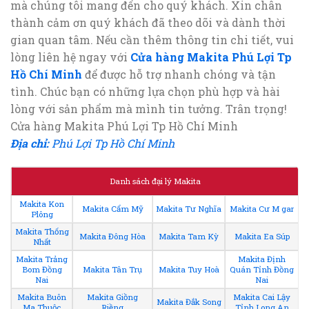
mà chúng tôi mang đến cho quý khách. Xin chân
thành cảm ơn quý khách đã theo dõi và dành thời
gian quan tâm. Nếu cần thêm thông tin chi tiết, vui
lòng liên hệ ngay với
Cửa hàng Makita Phú Lợi Tp
Hồ Chí Minh
để được hỗ trợ nhanh chóng và tận
tình. Chúc bạn có những lựa chọn phù hợp và hài
lòng với sản phẩm mà mình tin tưởng. Trân trọng!
Cửa hàng Makita Phú Lợi Tp Hồ Chí Minh
Địa chỉ:
Phú Lợi Tp Hồ Chí Minh
Danh sách đại lý Makita
Makita Kon
Makita Cẩm Mỹ
Makita Tư Nghĩa
Makita Cư M gar
Plông
Makita Thống
Makita Đông Hòa
Makita Tam Kỳ
Makita Ea Súp
Nhất
Makita Trảng
Makita Định
Bom Đồng
Makita Tân Trụ
Makita Tuy Hoà
Quán Tỉnh Đồng
Nai
Nai
Makita Buôn
Makita Giồng
Makita Cai Lậy
Makita Đắk Song
Ma Thuộc
Riềng
Tỉnh Long An