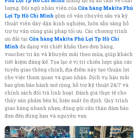
Phú Lợi Tp Hồ Chí Minh
mang lại sự an tâm về chất
lượng. Đội ngũ nhân viên của
Cửa hàng Makita Phú
Lợi Tp Hồ Chí Minh
gồm cố vấn chuyên sâu và kỹ
thuật viên dày dặn kinh nghiệm, luôn sẵn sàng hỗ
trợ tư vấn cùng giải pháp tối ưu. Các chương trình
ưu đãi tại
Cửa hàng Makita Phú Lợi Tp Hồ Chí
Minh
đa dạng với chiết khấu theo đơn hàng,
voucher tri ân và khuyến mãi theo mùa, giúp khách
tiết kiệm đáng kể. Tọa lạc ở vị trí chiến lược gần các
tuyến giao thông chính, địa điểm này tạo thuận lợi
cho việc tham quan và giao nhận. Dịch vụ hậu mãi
bao gồm bảo hành mở rộng, hỗ trợ kỹ thuật 24/7 và
chính sách đổi trả linh hoạt. Đánh giá thực tế cho
thấy sản phẩm bền bỉ, hiệu suất ổn định. Quy trình
giao hàng nhanh nhẹn, đóng gói cẩn thận đảm bảo
đơn đến đúng hẹn và nguyên vẹn.