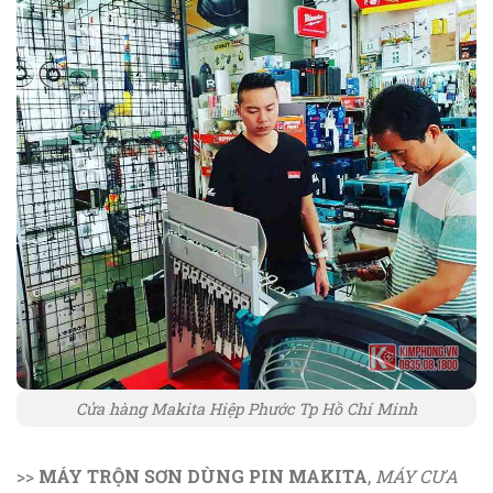
Cửa hàng Makita Hiệp Phước Tp Hồ Chí Minh
>>
MÁY TRỘN SƠN DÙNG PIN MAKITA
,
MÁY CƯA