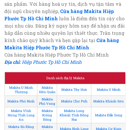
sản phẩm. Với hàng hoá uy tín, dịch vụ tận tâm và
đội ngũ chuyên nghiệp,
Cửa hàng Makita Hiệp
Phước Tp Hồ Chí Minh
luôn là điểm đến tin cậy cho
mọi nhu cầu. Đăng ký ngay hôm nay để nhận ưu đãi
hấp dẫn cùng nhiều quyền lợi thiết thực. Trân trọng
kính chào quý khách và hẹn gặp lại tại
Cửa hàng
Makita Hiệp Phước Tp Hồ Chí Minh
.
Cửa hàng Makita Hiệp Phước Tp Hồ Chí Minh
Địa chỉ:
Hiệp Phước Tp Hồ Chí Minh
Danh sách đại lý Makita
Makita U Minh
Makita
Makita Tây Hoà
Makita U Minh
Thượng
Hớn Quản
Makita
Makita Phú Ninh
Makita Chư Pưh
Makita Khánh Sơn
Phú Vang
Makita Vĩnh
Makita
Makita Long
Hưng Tỉnh Long
Krông
Khánh Tỉnh Đồng
Makita Đắk Song
An
Bông
Nai
Makita Bù Đăng
Makita
Makita Bình Long
Makita Cư Kuin