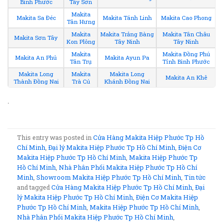
Bình Phước
Tây Sơn
Makita
Makita Sa Đéc
Makita Tánh Linh
Makita Cao Phong
Tân Hưng
Makita
Makita Trảng Bàng
Makita Tân Châu
Makita Sơn Tây
Kon Plông
Tây Ninh
Tây Ninh
Makita
Makita Đồng Phú
Makita An Phú
Makita Ayun Pa
Tân Trụ
Tỉnh Bình Phước
Makita Long
Makita
Makita Long
Makita An Khê
Thành Đồng Nai
Trà Cú
Khánh Đồng Nai
.
This entry was posted in
Cửa Hàng Makita Hiệp Phước Tp Hồ
Chí Minh
,
Đại lý Makita Hiệp Phước Tp Hồ Chí Minh
,
Điện Cơ
Makita Hiệp Phước Tp Hồ Chí Minh
,
Makita Hiệp Phước Tp
Hồ Chí Minh
,
Nhà Phân Phối Makita Hiệp Phước Tp Hồ Chí
Minh
,
Showroom Makita Hiệp Phước Tp Hồ Chí Minh
,
Tin tức
and tagged
Cửa Hàng Makita Hiệp Phước Tp Hồ Chí Minh
,
Đại
lý Makita Hiệp Phước Tp Hồ Chí Minh
,
Điện Cơ Makita Hiệp
Phước Tp Hồ Chí Minh
,
Makita Hiệp Phước Tp Hồ Chí Minh
,
Nhà Phân Phối Makita Hiệp Phước Tp Hồ Chí Minh
,