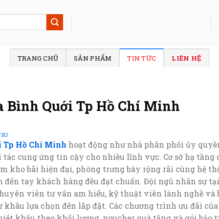
TRANG CHỦ
SẢN PHẨM
TIN TỨC
LIÊN HỆ
 Bình Quới Tp Hồ Chí Minh
TSU
i Tp Hồ Chí Minh
hoạt động như nhà phân phối ủy quyền
i tác cung ứng tin cậy cho nhiều lĩnh vực. Cơ sở hạ tầng
m kho bãi hiện đại, phòng trưng bày rộng rãi cùng hệ thố
 đến tay khách hàng đều đạt chuẩn. Đội ngũ nhân sự tạ
uyên viên tư vấn am hiểu, kỹ thuật viên lành nghề và 
từ khâu lựa chọn đến lắp đặt. Các chương trình ưu đãi củ
iết khấu theo khối lượng, voucher quà tặng và gói bảo t