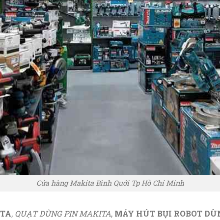
Cửa hàng Makita Bình Quới Tp Hồ Chí Minh
TA
,
QUẠT DÙNG PIN MAKITA
,
MÁY HÚT BỤI ROBOT DÙ