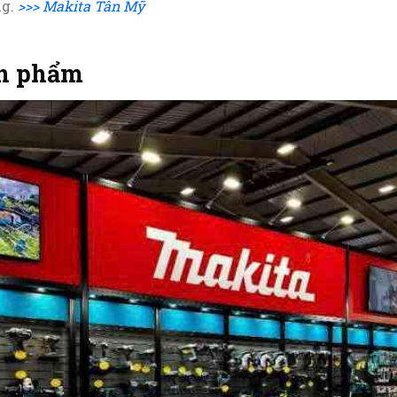
ng.
>>> Makita Tân Mỹ
ản phẩm