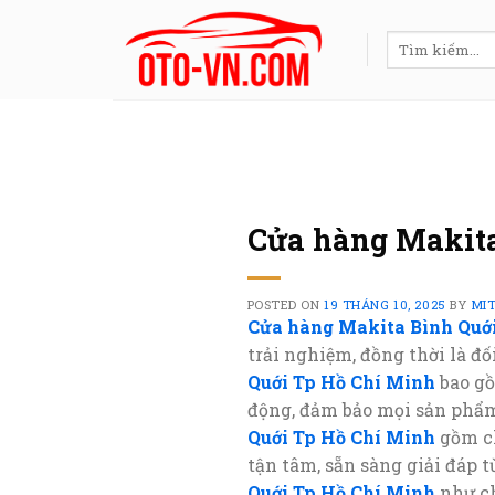
Skip
to
Tìm
kiếm:
content
Cửa hàng Makita
POSTED ON
19 THÁNG 10, 2025
BY
MI
Cửa hàng Makita Bình Quớ
trải nghiệm, đồng thời là đố
Quới Tp Hồ Chí Minh
bao gồ
động, đảm bảo mọi sản phẩm
Quới Tp Hồ Chí Minh
gồm ch
tận tâm, sẵn sàng giải đáp 
Quới Tp Hồ Chí Minh
như ch