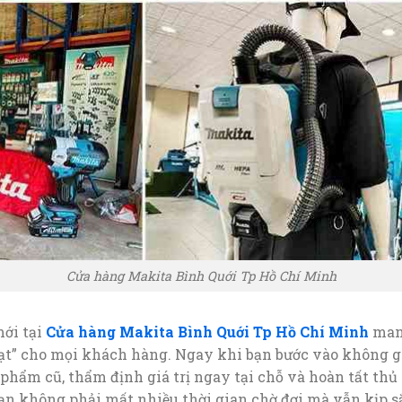
Cửa hàng Makita Bình Quới Tp Hồ Chí Minh
mới tại
Cửa hàng Makita Bình Quới Tp Hồ Chí Minh
mang
ạt” cho mọi khách hàng. Ngay khi bạn bước vào không gi
hẩm cũ, thẩm định giá trị ngay tại chỗ và hoàn tất thủ 
n không phải mất nhiều thời gian chờ đợi mà vẫn kịp s