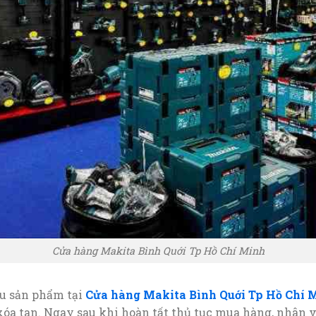
Cửa hàng Makita Bình Quới Tp Hồ Chí Minh
ữu sản phẩm tại
Cửa hàng Makita Bình Quới Tp Hồ Chí 
óa tan. Ngay sau khi hoàn tất thủ tục mua hàng, nhân 