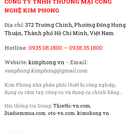
CÔNG TY TNHH THƯƠNG MẠI CÔNG
NGHỆ KIM PHONG
Địa chỉ:
372 Trường Chinh, Phường Đông Hưng
Thuận, Thành phố Hồ Chí Minh, Việt Nam
Hotline
:
0935.08.1800
–
0938.35.1800
Website:
kimphong.vn
–
Email:
vanphong.kimphong@gmail.com
Kim Phong nhà phân phối thiết bị công nghiệp,
dụng cụ cầm tay, công cụ và dụng cụ chính hãng…
Hội thông tin Group:
Thietbi-vn.com
,
Diadiemmua.com
.
oto-vn.com
,
kimohong.vn