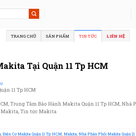
TRANG CHỦ
SẢN PHẨM
TIN TỨC
LIÊN HỆ
akita Tại Quận 11 Tp HCM
SU
Quận 11 Tp HCM
HCM, Trung Tâm Bảo Hành Makita Quận 11 Tp HCM, Nhà P
, Makita, Tin tức Makita
a
,
Điện Cơ Makita Quận 11 Tp HCM
,
Makita
,
Nhà Phân Phối Makita Quận 1