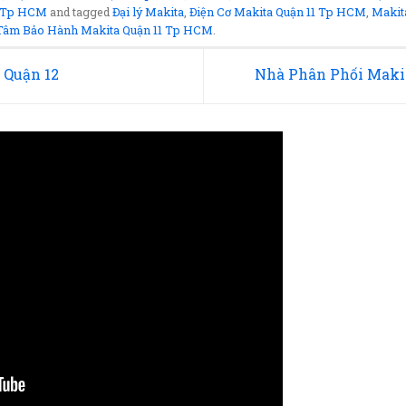
1 Tp HCM
and tagged
Đại lý Makita
,
Điện Cơ Makita Quận 11 Tp HCM
,
Makit
Tâm Bảo Hành Makita Quận 11 Tp HCM
.
 Quận 12
Nhà Phân Phối Makit