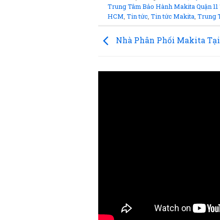
Trung Tâm Bảo Hành Makita Quận 1
HCM
,
Tin tức
,
Tin tức Makita
,
Trung 
Nhà Phân Phối Makita Tại