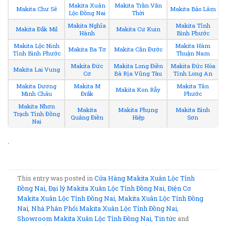
Makita Xuân
Makita Trần Văn
Makita Chư Sê
Makita Bảo Lâm
Lộc Đồng Nai
Thời
Makita Nghĩa
Makita Tỉnh
Makita Đắk Mil
Makita Cư Kuin
Hành
Bình Phước
Makita Lộc Ninh
Makita Hàm
Makita Ba Tơ
Makita Cần Đước
Tỉnh Bình Phước
Thuận Nam
Makita Đức
Makita Long Điền
Makita Đức Hòa
Makita Lai Vung
Cơ
Bà Rịa Vũng Tàu
Tỉnh Long An
Makita Dương
Makita M
Makita Tân
Makita Kon Rẫy
Minh Châu
Đrắk
Phước
Makita Nhơn
Makita
Makita Phụng
Makita Bình
Trạch Tỉnh Đồng
Quảng Điền
Hiệp
Sơn
Nai
.
This entry was posted in
Cửa Hàng Makita Xuân Lộc Tỉnh
Đồng Nai
,
Đại lý Makita Xuân Lộc Tỉnh Đồng Nai
,
Điện Cơ
Makita Xuân Lộc Tỉnh Đồng Nai
,
Makita Xuân Lộc Tỉnh Đồng
Nai
,
Nhà Phân Phối Makita Xuân Lộc Tỉnh Đồng Nai
,
Showroom Makita Xuân Lộc Tỉnh Đồng Nai
,
Tin tức
and