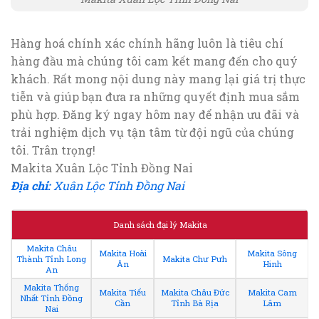
Hàng hoá chính xác chính hãng luôn là tiêu chí
hàng đầu mà chúng tôi cam kết mang đến cho quý
khách. Rất mong nội dung này mang lại giá trị thực
tiễn và giúp bạn đưa ra những quyết định mua sắm
phù hợp. Đăng ký ngay hôm nay để nhận ưu đãi và
trải nghiệm dịch vụ tận tâm từ đội ngũ của chúng
tôi. Trân trọng!
Makita Xuân Lộc Tỉnh Đồng Nai
Địa chỉ:
Xuân Lộc Tỉnh Đồng Nai
Danh sách đại lý Makita
Makita Châu
Makita Hoài
Makita Sông
Thành Tỉnh Long
Makita Chư Pưh
Ân
Hinh
An
Makita Thống
Makita Tiểu
Makita Châu Đức
Makita Cam
Nhất Tỉnh Đồng
Cần
Tỉnh Bà Rịa
Lâm
Nai