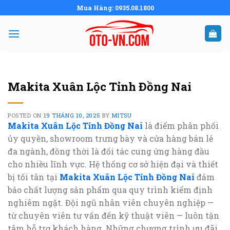
Skip
Mua Hàng: 0935.08.1800
to
content
Makita Xuân Lộc Tỉnh Đồng Nai
POSTED ON
19 THÁNG 10, 2025
BY
MITSU
Makita Xuân Lộc Tỉnh Đồng Nai
là điểm phân phối
ủy quyền, showroom trưng bày và cửa hàng bán lẻ
đa ngành, đồng thời là đối tác cung ứng hàng đầu
cho nhiều lĩnh vực. Hệ thống cơ sở hiện đại và thiết
bị tối tân tại
Makita Xuân Lộc Tỉnh Đồng Nai
đảm
bảo chất lượng sản phẩm qua quy trình kiểm định
nghiêm ngặt. Đội ngũ nhân viên chuyên nghiệp —
từ chuyên viên tư vấn đến kỹ thuật viên — luôn tận
tâm hỗ trợ khách hàng. Những chương trình ưu đãi