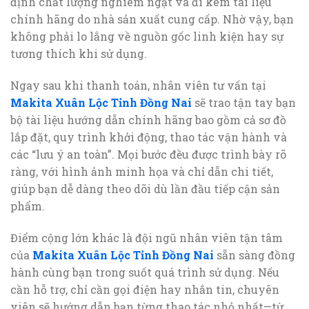
định chất lượng nghiêm ngặt và đi kèm tài liệu
chính hãng do nhà sản xuất cung cấp. Nhờ vậy, bạn
không phải lo lắng về nguồn gốc linh kiện hay sự
tương thích khi sử dụng.
Ngay sau khi thanh toán, nhân viên tư vấn tại
Makita Xuân Lộc Tỉnh Đồng Nai
sẽ trao tận tay bạn
bộ tài liệu hướng dẫn chính hãng bao gồm cả sơ đồ
lắp đặt, quy trình khởi động, thao tác vận hành và
các “lưu ý an toàn”. Mọi bước đều được trình bày rõ
ràng, với hình ảnh minh họa và chỉ dẫn chi tiết,
giúp bạn dễ dàng theo dõi dù lần đầu tiếp cận sản
phẩm.
Điểm cộng lớn khác là đội ngũ nhân viên tận tâm
của
Makita Xuân Lộc Tỉnh Đồng Nai
sẵn sàng đồng
hành cùng bạn trong suốt quá trình sử dụng. Nếu
cần hỗ trợ, chỉ cần gọi điện hay nhắn tin, chuyên
viên sẽ hướng dẫn bạn từng thao tác nhỏ nhất—từ