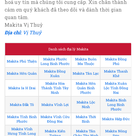
hoá uy tín mà chúng tôi cung cấp. Xin chân thành
cảm ơn quý khách đã theo dõi và dành thời gian
quan tâm.
Makita Vị Thuỷ
Địa chỉ:
Vị Thuỷ
Danh sách đại lý Makita
Makita Phước
Makita Buôn
Makita Đồng
Makita Phú Thiện
Long Bình Phước
Ma Thuộc
Phú
Makita Đồng
Makita Thanh
Makita Hớn Quản
Makita Tân Lạc
Xuân
Khê
Makita Hòa
Makita Hớn
Makita Xuân
Makita Ia H Drai
Thành Tỉnh Tây
Quản Bình
Lộc Tỉnh Đồng
Ninh
Phước
Nai
Makita Bình
Makita Lộc
Makita Đắk Tô
Makita Vĩnh Lợi
Long Bình
Ninh
Phước
Makita Tỉnh Bình
Makita Vĩnh Cửu
Makita Thới
Makita Hiệp Đức
Phước
Đồng Nai
Bình
Makita Vĩnh
Makita Kiến
Makita Tân
Makita Nông
Hưng Tỉnh Long
Tường
Châu Tây Ninh
Sơn