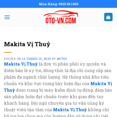
Skip
Mua Hàng: 0935.08.1800
to
content
Makita Vị Thuỷ
POSTED ON
19 THÁNG 10, 2025
BY
MITSU
Makita Vị Thuỷ
là đơn vị phân phối ủy quyền và
điểm bán lẻ uy tín, đồng thời là địa chỉ cung cấp sản
phẩm đa ngành chất lượng. Hệ thống nhà kho tiêu
chuẩn và khu vực trưng bày hiện đại của
Makita Vị
Thuỷ
được trang bị máy kiểm định tự động, đảm bảo
sản phẩm luôn đạt chuẩn trước khi giao đến tay
khách hàng. Đội ngũ chuyên gia tư vấn cùng kỹ
thuật viên tận tâm của
Makita Vị Thuỷ
không chỉ
hỗ trợ lựa chọn mà còn hướng dẫn sử dụng chi tiết.