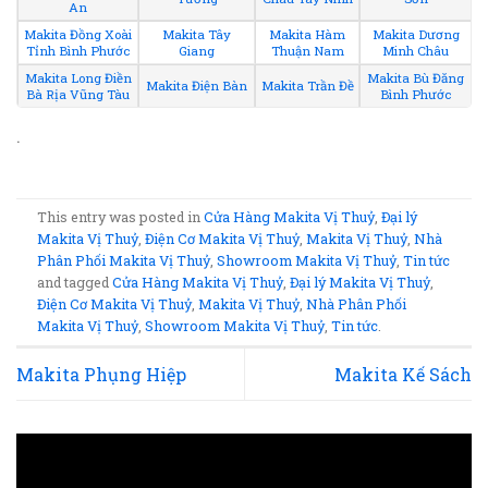
An
Makita Đồng Xoài
Makita Tây
Makita Hàm
Makita Dương
Tỉnh Bình Phước
Giang
Thuận Nam
Minh Châu
Makita Long Điền
Makita Bù Đăng
Makita Điện Bàn
Makita Trần Đề
Bà Rịa Vũng Tàu
Bình Phước
.
This entry was posted in
Cửa Hàng Makita Vị Thuỷ
,
Đại lý
Makita Vị Thuỷ
,
Điện Cơ Makita Vị Thuỷ
,
Makita Vị Thuỷ
,
Nhà
Phân Phối Makita Vị Thuỷ
,
Showroom Makita Vị Thuỷ
,
Tin tức
and tagged
Cửa Hàng Makita Vị Thuỷ
,
Đại lý Makita Vị Thuỷ
,
Điện Cơ Makita Vị Thuỷ
,
Makita Vị Thuỷ
,
Nhà Phân Phối
Makita Vị Thuỷ
,
Showroom Makita Vị Thuỷ
,
Tin tức
.
Makita Phụng Hiệp
Makita Kế Sách