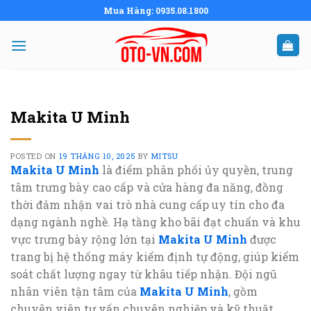
Skip
Mua Hàng: 0935.08.1800
to
content
Makita U Minh
POSTED ON
19 THÁNG 10, 2025
BY
MITSU
Makita U Minh
là điểm phân phối ủy quyền, trung
tâm trưng bày cao cấp và cửa hàng đa năng, đồng
thời đảm nhận vai trò nhà cung cấp uy tín cho đa
dạng ngành nghề. Hạ tầng kho bãi đạt chuẩn và khu
vực trưng bày rộng lớn tại
Makita U Minh
được
trang bị hệ thống máy kiểm định tự động, giúp kiểm
soát chất lượng ngay từ khâu tiếp nhận. Đội ngũ
nhân viên tận tâm của
Makita U Minh
, gồm
chuyên viên tư vấn chuyên nghiệp và kỹ thuật