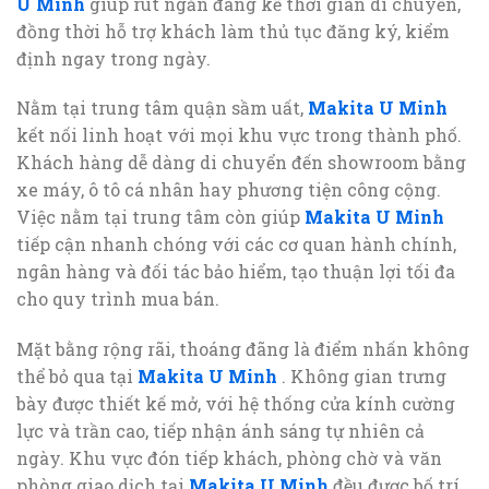
U Minh
giúp rút ngắn đáng kể thời gian di chuyển,
đồng thời hỗ trợ khách làm thủ tục đăng ký, kiểm
định ngay trong ngày.
Nằm tại trung tâm quận sầm uất,
Makita U Minh
kết nối linh hoạt với mọi khu vực trong thành phố.
Khách hàng dễ dàng di chuyển đến showroom bằng
xe máy, ô tô cá nhân hay phương tiện công cộng.
Việc nằm tại trung tâm còn giúp
Makita U Minh
tiếp cận nhanh chóng với các cơ quan hành chính,
ngân hàng và đối tác bảo hiểm, tạo thuận lợi tối đa
cho quy trình mua bán.
Mặt bằng rộng rãi, thoáng đãng là điểm nhấn không
thể bỏ qua tại
Makita U Minh
. Không gian trưng
bày được thiết kế mở, với hệ thống cửa kính cường
lực và trần cao, tiếp nhận ánh sáng tự nhiên cả
ngày. Khu vực đón tiếp khách, phòng chờ và văn
phòng giao dịch tại
Makita U Minh
đều được bố trí