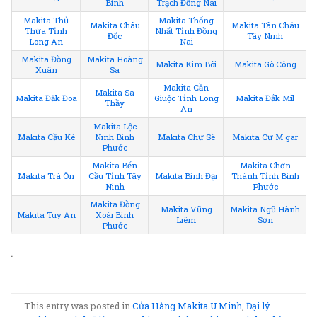
Bình
Trạch Đồng Nai
Makita Thủ
Makita Thống
Makita Châu
Makita Tân Châu
Thừa Tỉnh
Nhất Tỉnh Đồng
Đốc
Tây Ninh
Long An
Nai
Makita Đồng
Makita Hoàng
Makita Kim Bôi
Makita Gò Công
Xuân
Sa
Makita Cần
Makita Sa
Makita Đăk Đoa
Giuộc Tỉnh Long
Makita Đắk Mil
Thầy
An
Makita Lộc
Makita Cầu Kè
Ninh Bình
Makita Chư Sê
Makita Cư M gar
Phước
Makita Bến
Makita Chơn
Makita Trà Ôn
Cầu Tỉnh Tây
Makita Bình Đại
Thành Tỉnh Bình
Ninh
Phước
Makita Đồng
Makita Vũng
Makita Ngũ Hành
Makita Tuy An
Xoài Bình
Liêm
Sơn
Phước
.
This entry was posted in
Cửa Hàng Makita U Minh
,
Đại lý