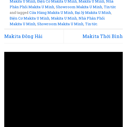
Makita U Minh
,
Điện Cơ Makita U Minh
,
Makita U Minh
,
Nhà
Phân Phối Makita U Minh
,
Showroom Makita U Minh
,
Tin tức
and tagged
Cửa Hàng Makita U Minh
,
Đại lý Makita U Minh
,
Điện Cơ Makita U Minh
,
Makita U Minh
,
Nhà Phân Phối
Makita U Minh
,
Showroom Makita U Minh
,
Tin tức
.
Makita Đông Hải
Makita Thới Bình