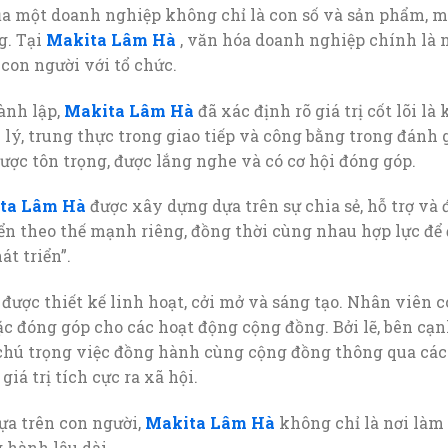
 một doanh nghiệp không chỉ là con số và sản phẩm, mà 
g. Tại
Makita Lâm Hà
, văn hóa doanh nghiệp chính là n
 con người với tổ chức.
ành lập,
Makita Lâm Hà
đã xác định rõ giá trị cốt lõi l
lý, trung thực trong giao tiếp và công bằng trong đánh 
ợc tôn trọng, được lắng nghe và có cơ hội đóng góp.
ta Lâm Hà
được xây dựng dựa trên sự chia sẻ, hỗ trợ và
ển theo thế mạnh riêng, đồng thời cùng nhau hợp lực để
t triển”.
được thiết kế linh hoạt, cởi mở và sáng tạo. Nhân viên c
oặc đóng góp cho các hoạt động cộng đồng. Bởi lẽ, bên cạ
hú trọng việc đồng hành cùng cộng đồng thông qua các
giá trị tích cực ra xã hội.
ựa trên con người,
Makita Lâm Hà
không chỉ là nơi làm 
g hành lâu dài.