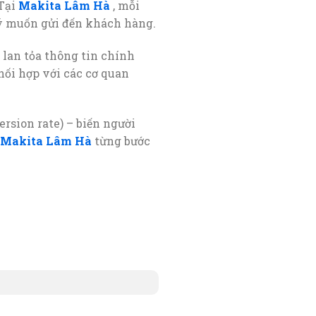
 Tại
Makita Lâm Hà
, mỗi
lý muốn gửi đến khách hàng.
c lan tỏa thông tin chính
ối hợp với các cơ quan
rsion rate) – biến người
Makita Lâm Hà
từng bước