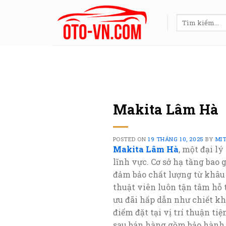
Skip
to
Tìm
kiếm:
content
Makita Lâm Hà
POSTED ON
19 THÁNG 10, 2025
BY
MI
Makita Lâm Hà
, một đại l
lĩnh vực. Cơ sở hạ tầng bao
đảm bảo chất lượng từ khâu
thuật viên luôn tận tâm hỗ
ưu đãi hấp dẫn như chiết khấ
điểm đặt tại vị trí thuận ti
sau bán hàng gồm bảo hành m