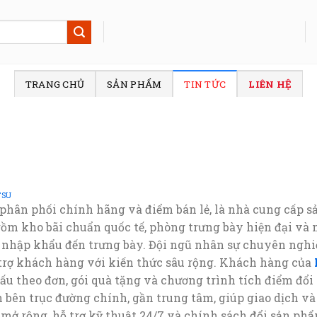
TRANG CHỦ
SẢN PHẨM
TIN TỨC
LIÊN HỆ
TSU
ý phân phối chính hãng và điểm bán lẻ, là nhà cung cấp 
 gồm kho bãi chuẩn quốc tế, phòng trưng bày hiện đại và
 nhập khẩu đến trưng bày. Đội ngũ nhân sự chuyên nghiệ
 trợ khách hàng với kiến thức sâu rộng. Khách hàng của
u theo đơn, gói quà tặng và chương trình tích điểm đổi q
ện bên trục đường chính, gần trung tâm, giúp giao dịch v
ở rộng, hỗ trợ kỹ thuật 24/7 và chính sách đổi sản phẩ