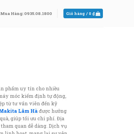
Mua Hàng: 0935.08.1800
Giỏ hàng /
0
₫
sản phẩm uy tín cho nhiều
 máy móc kiểm định tự động,
p từ tư vấn viên đến kỹ
Makita Lâm Hà
được hưởng
uà, giúp tối ưu chi phí. Địa
à tham quan dễ dàng. Dịch vụ
m linh hoạt, mang lại sự yên