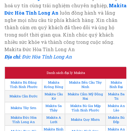
hoá uy tín cùng trải nghiệm chuyên nghiệp,
Makita
Đức Hòa Tỉnh Long An
luôn đồng hành và lắng
nghe mọi nhu cầu từ phía khách hàng. Xin chân
thành cảm ơn quý khách đã theo dõi và ủng hộ
trong suốt thời gian qua. Kính chúc quý khách
nhiều sức khỏe và thành công trong cuộc sống.
Makita Đức Hòa Tỉnh Long An
Địa chỉ:
Đức Hòa Tỉnh Long An
Danh sách đại lý Makita
Makita Bù Đăng
Makita
Makita Bến Cầu Tây
Makita
Tỉnh Bình Phước
Krông Bông
Ninh
Bình Đại
Makita Cầu
Makita Cẩm Mỹ Đồng
Makita Ba
Makita Cần Đước
Kè
Nai
Tri
Makita Sa
Makita Bù Gia Mập
Makita An
Makita Tây Sơn
Thầy
Tỉnh Bình Phước
Lão
Makita Đức Hòa
Makita A
Makita Bù
Makita Quy Nhơn
Tỉnh Long An
Lưới
Đốp
Makita Bình
Makita An