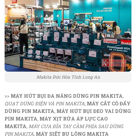
Makita Đức Hòa Tỉnh Long An
>>
MÁY HÚT BỤI ĐA NĂNG DÙNG PIN MAKITA
,
QUẠT DÙNG ĐIỆN VÀ PIN MAKITA
,
MÁY CẮT CỎ ĐẨY
DÙNG PIN MAKITA
,
MÁY HÚT BỤI ĐEO VAI DÙNG
PIN MAKITA
,
MÁY XỊT RỬA ÁP LỰC CAO
MAKITA
,
MÁY CƯA ĐĨA TAY CẦM PHÍA SAU DÙNG
PIN MAKITA
,
MÁY SIẾT BU LÔNG MAKITA