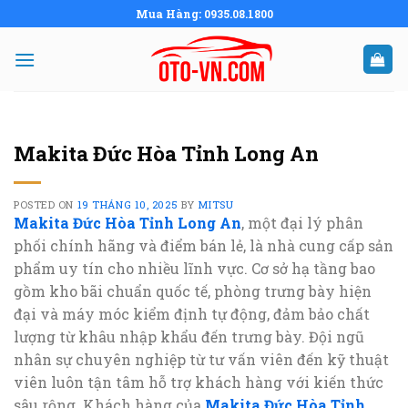
Skip
Mua Hàng: 0935.08.1800
to
content
Makita Đức Hòa Tỉnh Long An
POSTED ON
19 THÁNG 10, 2025
BY
MITSU
Makita Đức Hòa Tỉnh Long An
, một đại lý phân
phối chính hãng và điểm bán lẻ, là nhà cung cấp sản
phẩm uy tín cho nhiều lĩnh vực. Cơ sở hạ tầng bao
gồm kho bãi chuẩn quốc tế, phòng trưng bày hiện
đại và máy móc kiểm định tự động, đảm bảo chất
lượng từ khâu nhập khẩu đến trưng bày. Đội ngũ
nhân sự chuyên nghiệp từ tư vấn viên đến kỹ thuật
viên luôn tận tâm hỗ trợ khách hàng với kiến thức
sâu rộng. Khách hàng của
Makita Đức Hòa Tỉnh