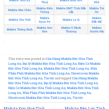
Makita Tam Kỳ
Makita Bình Sơn
Thuỷ
Khê
Makita Kiến
Makita BMT Tỉnh Đắk
Makita Trà
Makita Mai Châu
Tường
Lắk
Ôn
Makita
Makita
Makita Chư Pưh
Makita La Gi
Ayun Pa
Đắk Mil
Makita Sơn
Makita U Minh
Makita
Makita Thăng Bình
Hòa
Thượng
Duyên Hải
.
This entry was posted in
Cửa Hàng Makita Đức Hòa Tỉnh
Long An
,
Đại lý Makita Đức Hòa Tỉnh Long An
,
Điện Cơ Makita
Đức Hòa Tỉnh Long An
,
Makita Đức Hòa Tỉnh Long An
,
Nhà
Phân Phối Makita Đức Hòa Tỉnh Long An
,
Showroom Makita
Đức Hòa Tỉnh Long An
,
Tin tức
and tagged
Cửa Hàng Makita
Đức Hòa Tỉnh Long An
,
Đại lý Makita Đức Hòa Tỉnh Long An
,
Điện Cơ Makita Đức Hòa Tỉnh Long An
,
Makita Đức Hòa Tỉnh
Long An
,
Nhà Phân Phối Makita Đức Hòa Tỉnh Long An
,
Showroom Makita Đức Hòa Tỉnh Long An
,
Tin tức
.
Makita Đức Huệ Tỉnh
Makita Bến Lức Tỉnh