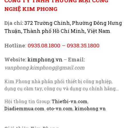
CÔNG TY TNHH THƯƠNG MẠI CÔNG
NGHỆ KIM PHONG
Địa chỉ:
372 Trường Chinh, Phường Đông Hưng
Thuận, Thành phố Hồ Chí Minh, Việt Nam
Hotline
:
0935.08.1800
–
0938.35.1800
Website:
kimphong.vn
–
Email:
vanphong.kimphong@gmail.com
Kim Phong nhà phân phối thiết bị công nghiệp,
dụng cụ cầm tay, công cụ và dụng cụ chính hãng…
Hội thông tin Group:
Thietbi-vn.com
,
Diadiemmua.com
.
oto-vn.com
,
kimohong.vn