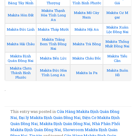
Bàng Tây Ninh
Thượng
Tỉnh Bình Phước
Giá
Makita Thạnh
Makita Mỏ Cày
Makita Cư M
Makita Hòn Đất
Hóa Tỉnh Long
Nam
gar
An
Makita Xuân
Makita Đức Linh
Makita Tháp Mười
Makita Hội An
Lộc Đồng Nai
Makita Trảng
Makita Thống
Makita Hải Châu
Bom Tỉnh Đồng
Makita Trà Bồng
Nhất Đồng Nai
Nai
Makita Định
Makita Tiểu
Makita Bến Lức
Makita Châu Đốc
Quán Đồng Nai
Cần
Makita Chơn
Makita Đức Hòa
Makita Buôn
Thành Bình
Makita Ia Pa
Tỉnh Long An
Hồ
Phước
.
This entry was posted in
Cửa Hàng Makita Định Quán Đồng
Nai
,
Đại lý Makita Định Quán Đồng Nai
,
Điện Cơ Makita Định
Quán Đồng Nai
,
Makita Định Quán Đồng Nai
,
Nhà Phân Phối
Makita Định Quán Đồng Nai
,
Showroom Makita Định Quán
Đồng Nai
,
Tin tức
and tagged
Cửa Hàng Makita Định Quán