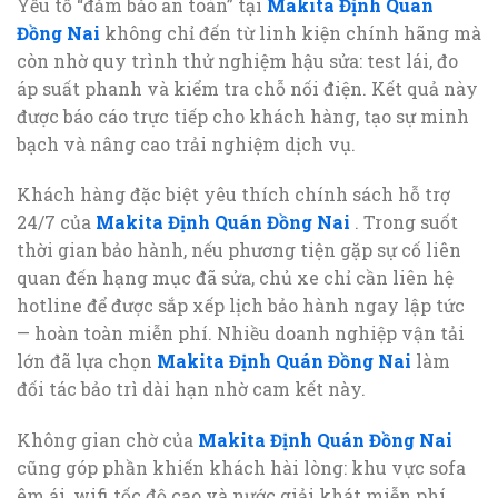
Yếu tố “đảm bảo an toàn” tại
Makita Định Quán
Đồng Nai
không chỉ đến từ linh kiện chính hãng mà
còn nhờ quy trình thử nghiệm hậu sửa: test lái, đo
áp suất phanh và kiểm tra chỗ nối điện. Kết quả này
được báo cáo trực tiếp cho khách hàng, tạo sự minh
bạch và nâng cao trải nghiệm dịch vụ.
Khách hàng đặc biệt yêu thích chính sách hỗ trợ
24/7 của
Makita Định Quán Đồng Nai
. Trong suốt
thời gian bảo hành, nếu phương tiện gặp sự cố liên
quan đến hạng mục đã sửa, chủ xe chỉ cần liên hệ
hotline để được sắp xếp lịch bảo hành ngay lập tức
— hoàn toàn miễn phí. Nhiều doanh nghiệp vận tải
lớn đã lựa chọn
Makita Định Quán Đồng Nai
làm
đối tác bảo trì dài hạn nhờ cam kết này.
Không gian chờ của
Makita Định Quán Đồng Nai
cũng góp phần khiến khách hài lòng: khu vực sofa
êm ái, wifi tốc độ cao và nước giải khát miễn phí.