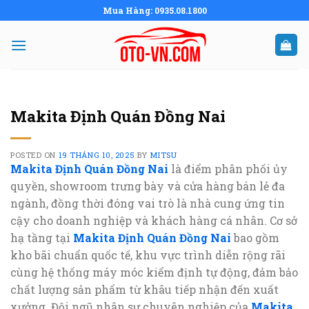
Skip
Mua Hàng: 0935.08.1800
to
content
Makita Định Quán Đồng Nai
POSTED ON
19 THÁNG 10, 2025
BY
MITSU
Makita Định Quán Đồng Nai
là điểm phân phối ủy
quyền, showroom trưng bày và cửa hàng bán lẻ đa
ngành, đồng thời đóng vai trò là nhà cung ứng tin
cậy cho doanh nghiệp và khách hàng cá nhân. Cơ sở
hạ tầng tại
Makita Định Quán Đồng Nai
bao gồm
kho bãi chuẩn quốc tế, khu vực trình diễn rộng rãi
cùng hệ thống máy móc kiểm định tự động, đảm bảo
chất lượng sản phẩm từ khâu tiếp nhận đến xuất
xưởng. Đội ngũ nhân sự chuyên nghiệp của
Makita