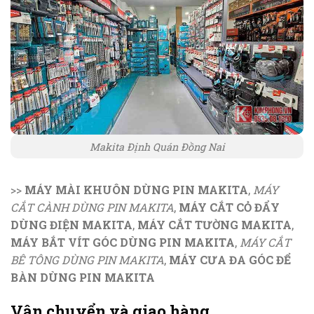
Makita Định Quán Đồng Nai
>>
MÁY MÀI KHUÔN DÙNG PIN MAKITA
,
MÁY
CẮT CÀNH DÙNG PIN MAKITA
,
MÁY CẮT CỎ ĐẨY
DÙNG ĐIỆN MAKITA
,
MÁY CẮT TƯỜNG MAKITA
,
MÁY BẮT VÍT GÓC DÙNG PIN MAKITA
,
MÁY CẮT
BÊ TÔNG DÙNG PIN MAKITA
,
MÁY CƯA ĐA GÓC ĐỂ
BÀN DÙNG PIN MAKITA
Vận chuyển và giao hàng