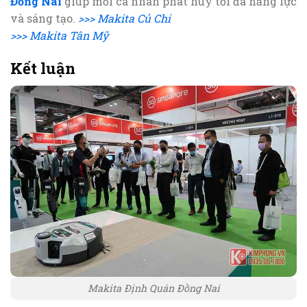
Đồng Nai
giúp mỗi cá nhân phát huy tối đa năng lực
và sáng tạo.
>>> Makita Củ Chi
>>> Makita Tân Mỹ
Kết luận
Makita Định Quán Đồng Nai