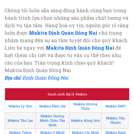
Chúng tôi luôn sẵn sàng đồng hành cùng bạn trong
hành trình lựa chọn những sản phẩm chất lượng và
dịch vụ tận tâm. Hàng hoá uy tín, nguồn gốc rõ ràng
luôn được
Makita Định Quán Đồng Nai
chú trọng
nhằm mang đến sự an tâm tuyệt đối cho quý khách.
Liên hệ ngay với
Makita Định Quán Đồng Nai
để
biết thêm chi tiết và được tư vấn cụ thể theo nhu
cầu của bạn. Trân trọng kính chào quý khách!
Makita Định Quán Đồng Nai
Địa chỉ:
Định Quán Đồng Nai
Danh sách đại lý Makita
Makita Hương
Makita Lý Sơn
Makita Đầm Dơi
Makita BMT
Thủy
Makita Dương
Makita Tân
Makita Tân Lạc
Minh Châu Tây
Makita Nông Sơn
Phước
Ninh
Makita Trảng
Makita U Minh
Makita Lộc Ninh
Makita Rạch