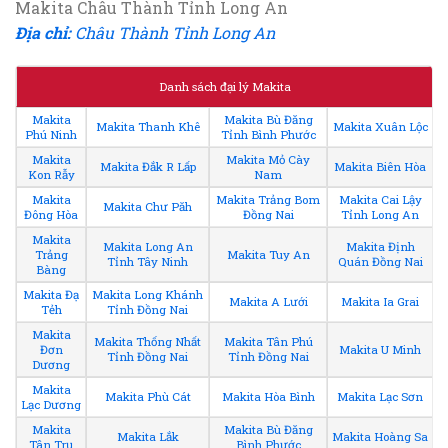
Makita Châu Thành Tỉnh Long An
Địa chỉ:
Châu Thành Tỉnh Long An
Danh sách đại lý Makita
Makita
Makita Bù Đăng
Makita Thanh Khê
Makita Xuân Lộc
Phú Ninh
Tỉnh Bình Phước
Makita
Makita Mỏ Cày
Makita Đắk R Lấp
Makita Biên Hòa
Kon Rẫy
Nam
Makita
Makita Trảng Bom
Makita Cai Lậy
Makita Chư Păh
Đông Hòa
Đồng Nai
Tỉnh Long An
Makita
Makita Long An
Makita Định
Trảng
Makita Tuy An
Tỉnh Tây Ninh
Quán Đồng Nai
Bàng
Makita Đạ
Makita Long Khánh
Makita A Lưới
Makita Ia Grai
Tẻh
Tỉnh Đồng Nai
Makita
Makita Thống Nhất
Makita Tân Phú
Đơn
Makita U Minh
Tỉnh Đồng Nai
Tỉnh Đồng Nai
Dương
Makita
Makita Phù Cát
Makita Hòa Bình
Makita Lạc Sơn
Lạc Dương
Makita
Makita Bù Đăng
Makita Lắk
Makita Hoàng Sa
Tân Trụ
Bình Phước