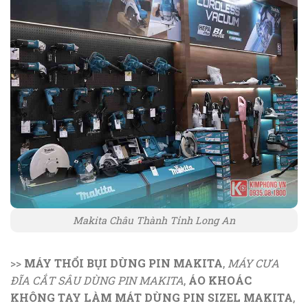
Makita Châu Thành Tỉnh Long An
>>
MÁY THỔI BỤI DÙNG PIN MAKITA
,
MÁY CƯA
ĐĨA CẮT SÂU DÙNG PIN MAKITA
,
ÁO KHOÁC
KHÔNG TAY LÀM MÁT DÙNG PIN SIZEL MAKITA
,