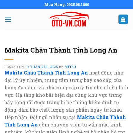
Skip
Mua Hàng: 0935.08.1800
to
content
Makita Châu Thành Tỉnh Long An
POSTED ON
19 THÁNG 10, 2025
BY
MITSU
Makita Châu Thành Tỉnh Long An
hoạt động như
đại lý ủy nhiệm, trung tâm trưng bày cao cấp, cửa
hàng đa năng và nhà cung cấp uy tín cho nhiều lĩnh
vực. Hạ tầng kho bãi hiện đại cùng khu vực trưng
bày rộng rãi được trang bị hệ thống kiểm định tự
động, đảm bảo chất lượng sản phẩm ngay từ khâu
tiếp nhận. Đội ngũ nhân sự tại
Makita Châu Thành
Tỉnh Long An
gồm chuyên viên tư vấn giàu kinh
nghiệm, kỹ thuật viên lành nghề và bộ phận hỗ trợ