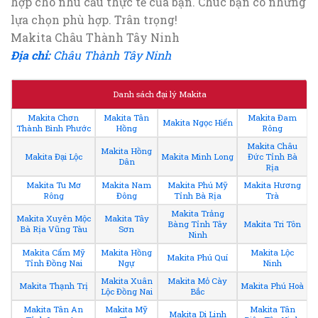
hợp cho nhu cầu thực tế của bạn. Chúc bạn có những
lựa chọn phù hợp. Trân trọng!
Makita Châu Thành Tây Ninh
Địa chỉ:
Châu Thành Tây Ninh
Danh sách đại lý Makita
Makita Chơn
Makita Tân
Makita Đam
Makita Ngọc Hiển
Thành Bình Phước
Hồng
Rông
Makita Châu
Makita Hồng
Makita Đại Lộc
Makita Minh Long
Đức Tỉnh Bà
Dân
Rịa
Makita Tu Mơ
Makita Nam
Makita Phú Mỹ
Makita Hương
Rông
Đông
Tỉnh Bà Rịa
Trà
Makita Trảng
Makita Xuyên Mộc
Makita Tây
Bàng Tỉnh Tây
Makita Tri Tôn
Bà Rịa Vũng Tàu
Sơn
Ninh
Makita Cẩm Mỹ
Makita Hồng
Makita Lộc
Makita Phú Quí
Tỉnh Đồng Nai
Ngự
Ninh
Makita Xuân
Makita Mỏ Cày
Makita Thạnh Trị
Makita Phú Hoà
Lộc Đồng Nai
Bắc
Makita Tân An
Makita Mỹ
Makita Tân
Makita Di Linh